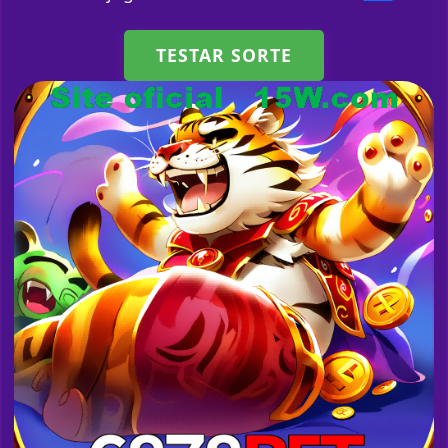
TESTAR SORTE