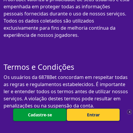
empenhada em proteger todas as informações
pessoais fornecidas durante o uso de nossos serviços.
Todos os dados coletados são utilizados
exclusivamente para fins de melhoria contínua da
experiência de nossos jogadores.
Termos e Condições
Os usuários da 6878Bet concordam em respeitar todas
as regras e regulamentos estabelecidos. É importante
ler e entender todos os termos antes de utilizar nossos
serviços. A violação destes termos pode resultar em
penalizações ou na suspensão da conta.
X
Cadastre-se
Entrar