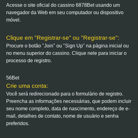
Acesse o site oficial do cassino 6878Bet usando um
navegador da Web em seu computador ou dispositivo
móvel.
Clique em "Registrar-se" ou "Registrar-se":
Procure o botão "Join" ou "Sign Up" na página inicial ou
no menu superior do cassino. Clique nele para iniciar o
processo de registro.
56Bet
Crie uma conta:
Você será redirecionado para o formulário de registro.
Preencha as informações necessárias, que podem incluir
seu nome completo, data de nascimento, endereço de e-
mail, detalhes de contato, nome de usuário e senha
preferidos.