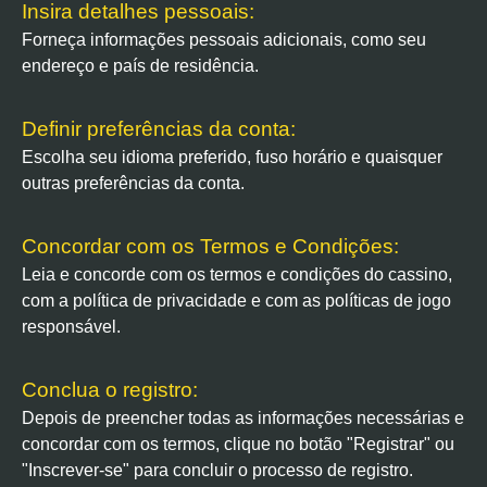
Insira detalhes pessoais:
Forneça informações pessoais adicionais, como seu
endereço e país de residência.
Definir preferências da conta:
Escolha seu idioma preferido, fuso horário e quaisquer
outras preferências da conta.
Concordar com os Termos e Condições:
Leia e concorde com os termos e condições do cassino,
com a política de privacidade e com as políticas de jogo
responsável.
Conclua o registro:
Depois de preencher todas as informações necessárias e
concordar com os termos, clique no botão "Registrar" ou
"Inscrever-se" para concluir o processo de registro.