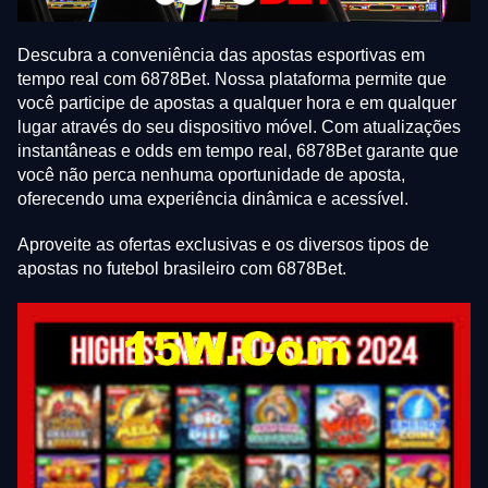
Descubra a conveniência das apostas esportivas em
tempo real com 6878Bet. Nossa plataforma permite que
você participe de apostas a qualquer hora e em qualquer
lugar através do seu dispositivo móvel. Com atualizações
instantâneas e odds em tempo real, 6878Bet garante que
você não perca nenhuma oportunidade de aposta,
oferecendo uma experiência dinâmica e acessível.
Aproveite as ofertas exclusivas e os diversos tipos de
apostas no futebol brasileiro com 6878Bet.