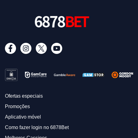
Ofertas especiais
Promoções
Aplicativo móvel
Como fazer login no 6878Bet
Melhores Cassinos