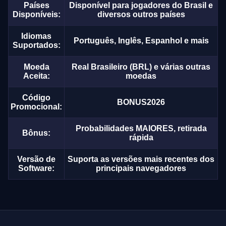
Países
Disponível para jogadores do Brasil e
Disponíveis:
diversos outros países
Idiomas
Português, Inglês, Espanhol e mais
Suportados:
Moeda
Real Brasileiro (BRL) e várias outras
Aceita:
moedas
Código
BONUS2026
Promocional:
Probabilidades MAIORES, retirada
Bônus:
rápida
Versão de
Suporta as versões mais recentes dos
Software:
principais navegadores