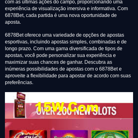
com as últimas ações do campo, proporcionando uma
experiência de visualização imersiva e informativa. Com
6878Bet, cada partida é uma nova oportunidade de
aposta.
6878Bet oferece uma variedade de opções de apostas
esportivas, incluindo apostas simples, combinadas e de
longo prazo. Com uma gama diversificada de tipos de
apostas, você pode personalizar sua experiência e
maximizar suas chances de ganhar. Descubra as
inúmeras possibilidades de apostas com o 6878Bet e
aproveite a flexibilidade para apostar de acordo com suas
preferências.