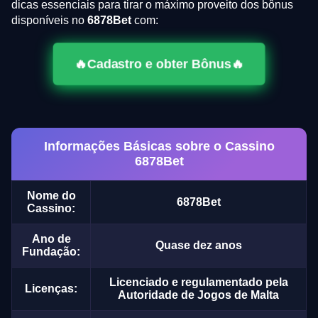
dicas essenciais para tirar o máximo proveito dos bônus
disponíveis no
6878Bet
com​:
🔥Cadastro e obter Bônus🔥
Informações Básicas sobre o Cassino
6878Bet
Nome do
6878Bet
Cassino:
Ano de
Quase dez anos
Fundação:
Licenciado e regulamentado pela
Licenças:
Autoridade de Jogos de Malta