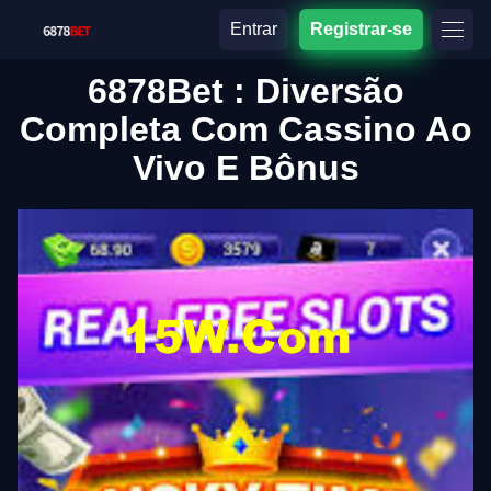
Entrar
Registrar-se
6878Bet : Diversão
Completa Com Cassino Ao
Vivo E Bônus