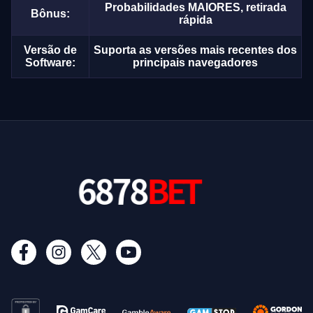
Probabilidades MAIORES, retirada
Bônus:
rápida
Versão de
Suporta as versões mais recentes dos
Software:
principais navegadores