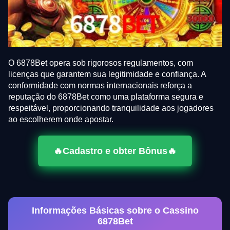
O 6878Bet opera sob rigorosos regulamentos, com
licenças que garantem sua legitimidade e confiança. A
conformidade com normas internacionais reforça a
reputação do 6878Bet como uma plataforma segura e
respeitável, proporcionando tranquilidade aos jogadores
ao escolherem onde apostar.
🔥Cadastro e obter Bônus🔥
Informações Básicas sobre o Cassino
6878Bet