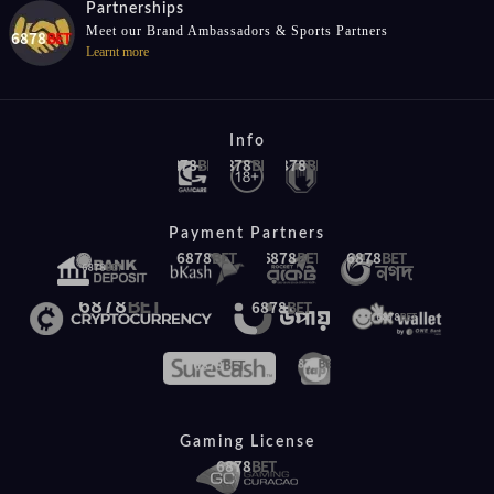
Partnerships
Meet our Brand Ambassadors & Sports Partners
Learnt more
Info
Payment Partners
Gaming License