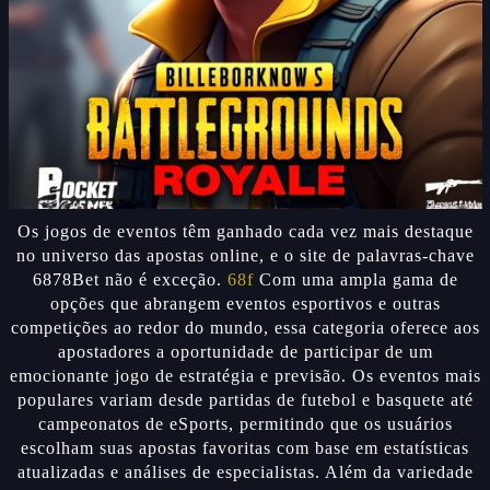
Os jogos de eventos têm ganhado cada vez mais destaque
no universo das apostas online, e o site de palavras-chave
6878Bet não é exceção.
68f
Com uma ampla gama de
opções que abrangem eventos esportivos e outras
competições ao redor do mundo, essa categoria oferece aos
apostadores a oportunidade de participar de um
emocionante jogo de estratégia e previsão. Os eventos mais
populares variam desde partidas de futebol e basquete até
campeonatos de eSports, permitindo que os usuários
escolham suas apostas favoritas com base em estatísticas
atualizadas e análises de especialistas. Além da variedade