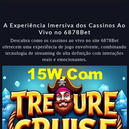
A Experiência Imersiva dos Cassinos Ao
Vivo no 6878Bet
Descubra como os cassinos ao vivo no site 6878Bet
oferecem uma experiência de jogo envolvente, combinando
tecnologia de streaming de alta definição com interações
reais e emocionantes.