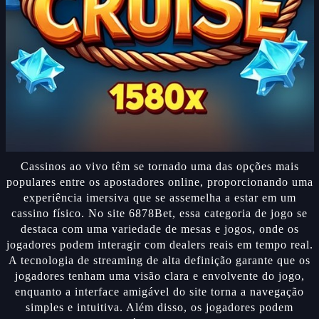
Cassinos ao vivo têm se tornado uma das opções mais
populares entre os apostadores online, proporcionando uma
experiência imersiva que se assemelha a estar em um
cassino físico. No site 6878Bet, essa categoria de jogo se
destaca com uma variedade de mesas e jogos, onde os
jogadores podem interagir com dealers reais em tempo real.
A tecnologia de streaming de alta definição garante que os
jogadores tenham uma visão clara e envolvente do jogo,
enquanto a interface amigável do site torna a navegação
simples e intuitiva. Além disso, os jogadores podem