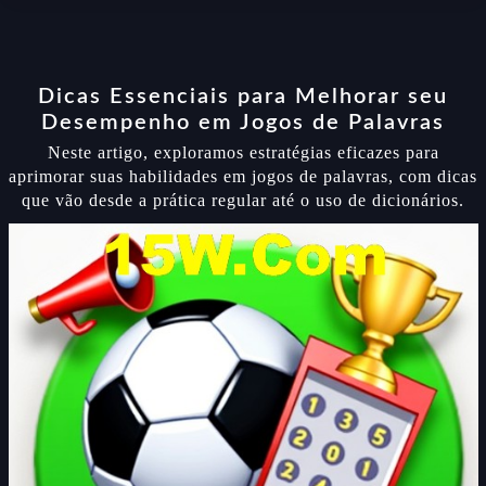
Dicas Essenciais para Melhorar seu
Desempenho em Jogos de Palavras
Neste artigo, exploramos estratégias eficazes para
aprimorar suas habilidades em jogos de palavras, com dicas
que vão desde a prática regular até o uso de dicionários.