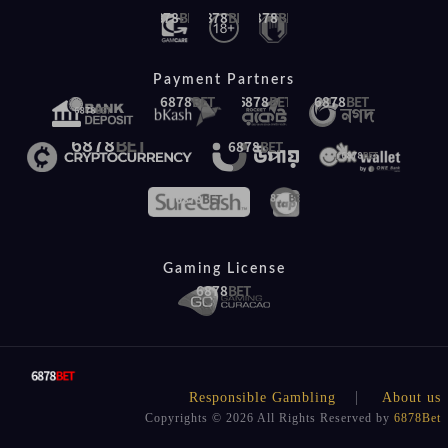
Payment Partners
Gaming License
Responsible Gambling
About us
Copyrights © 2026 All Rights Reserved by
6878Bet