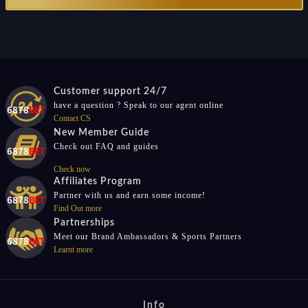
Customer support 24/7
have a question ? Speak to our agent online
Contact CS
New Member Guide
Check out FAQ and guides
Check now
Affiliates Program
Partner with us and earn some income!
Find Out more
Partnerships
Meet our Brand Ambassadors & Sports Partners
Learnt more
Info