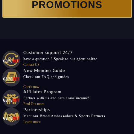
PROMOTIONS
Customer support 24/7
have a question ? Speak to our agent online
Contact CS
New Member Guide
Check out FAQ and guides
Check now
Affiliates Program
Partner with us and earn some income!
Find Out more
Partnerships
Meet our Brand Ambassadors & Sports Partners
Learnt more