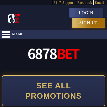
24*7 Support
Facebook
Email
LOGIN
SIGN UP
Menu
SEE ALL
PROMOTIONS