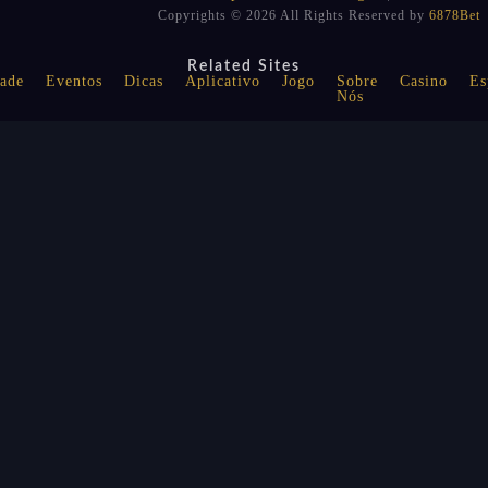
Copyrights © 2026 All Rights Reserved by
6878Bet
Related Sites
ade
Eventos
Dicas
Aplicativo
Jogo
Sobre
Casino
Es
Nós