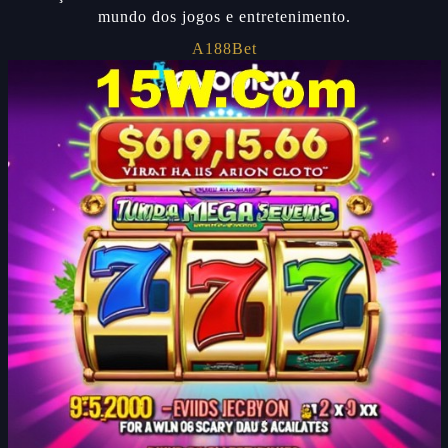
mundo dos jogos e entretenimento.
A188Bet